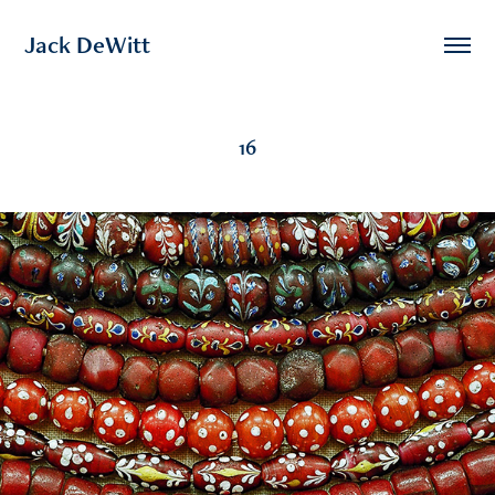
Jack DeWitt
16