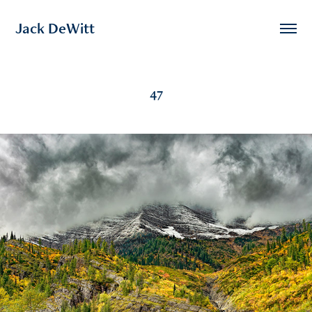
Jack DeWitt
47