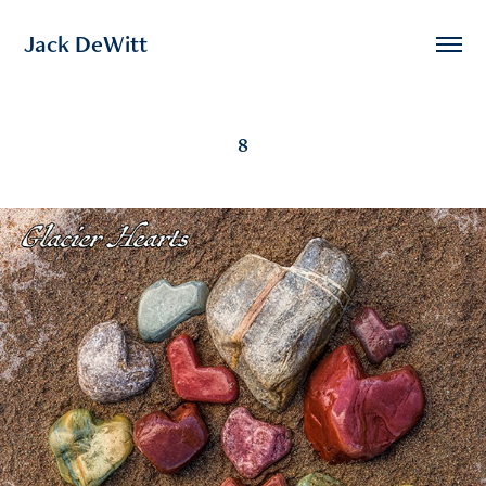
Jack DeWitt
8